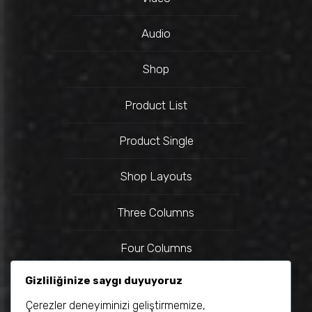
Audio
Shop
Product List
Product Single
Shop Layouts
Three Columns
Four Columns
Gizliliğinize saygı duyuyoruz
Full Width
Çerezler deneyiminizi geliştirmemize,